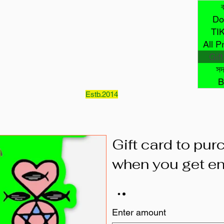
ম্যাকলোভিন
ব
Do
TI
All P
এলএলসি
Gif
সদ
B
Estb.2014
Gift card to pu
when you get e
Enter amount