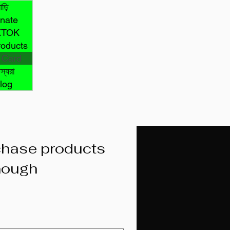
াড়ি
nate
KTOK
roducts
t Card
স্যরা
log
rchase products
nough