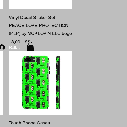
Rychlý náhled
Vinyl Decal Sticker Set -
PEACE LOVE PROTECTION
(PLP) by MCKLOVIN LLC bogo
Cena
13,00 US$
Roll Call
Rychlý náhled
Tough Phone Cases