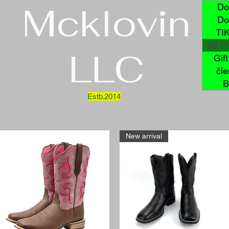
Mcklovin
Do
Do
TI
All P
LLC
Gif
čl
B
Estb.2014
New arrival