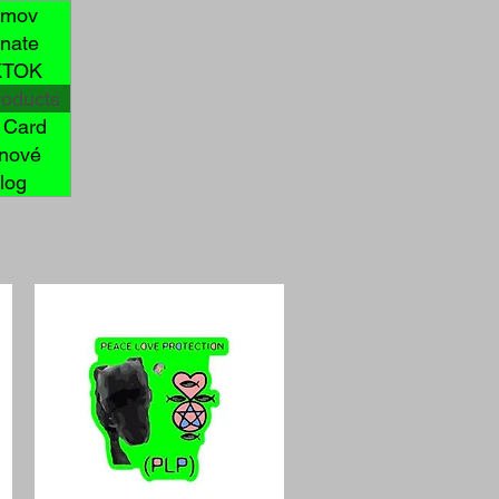
mov
nate
KTOK
roducts
t Card
enové
log