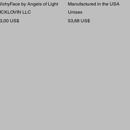
ichyFace by Angels of Light
Manufactured in the USA
CKLOVIN LLC
Unisex
ena
Cena
3,00 US$
53,68 US$