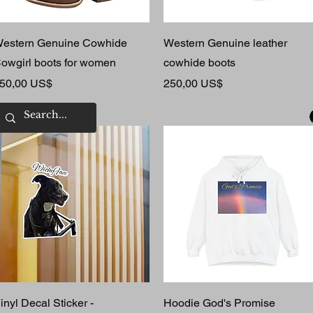
Rychlý náhled
Rychlý náhled
estern Genuine Cowhide
Western Genuine leather
owgirl boots for women
cowhide boots
ena
Cena
50,00 US$
250,00 US$
Rychlý náhled
Rychlý náhled
inyl Decal Sticker -
Hoodie God's Promise