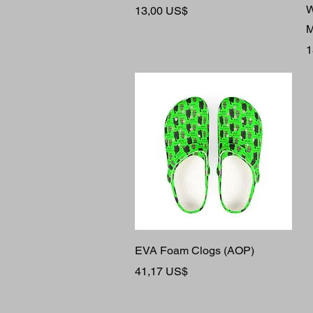
W
Cena
13,00 US$
M
C
1
Rychlý náhled
EVA Foam Clogs (AOP)
Cena
41,17 US$